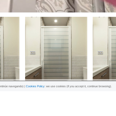
breite
Dusche 90-150 cm breite
Dusche
ontinúe navegando) |
Cookies Policy
: we use cookies (if you accept it, continue browsing).
FEN
DETAILS + KAUFEN
DETA