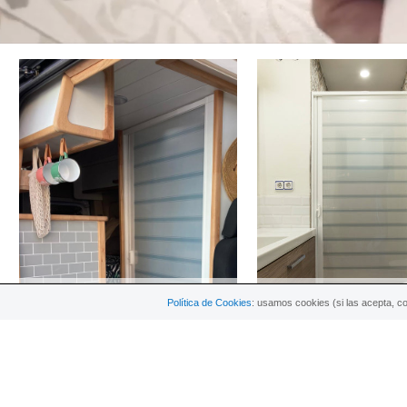
Dusche Camper, Wohnwagen,...
Dusche 150-220 cm 
Política de Cookies
: usamos cookies (si las acepta, c
DETAILS + KAUFEN
DETAILS + KAU