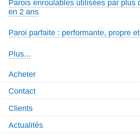
Parois enroulables utilisées par plus
en 2 ans
Paroi parfaite : performante, propre et
Clients
Plus...
satisfaits
-
Acheter
Contact
Clients
Actualités