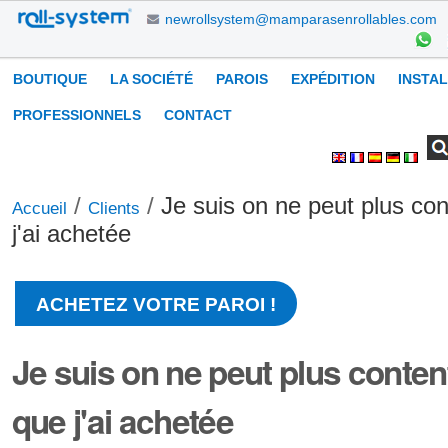
Aller
newrollsystem@mamparasenrollables.com
au
contenu.
Navigation
BOUTIQUE
LA SOCIÉTÉ
PAROIS
EXPÉDITION
INSTA
|
Aller
PROFESSIONNELS
CONTACT
à
Chercher par
Recherche
Outils
la
avancée…
personnels
navigation
/
/
Je suis on ne peut plus con
Accueil
Clients
j'ai achetée
ACHETEZ VOTRE PAROI !
Je suis on ne peut plus content
que j'ai achetée