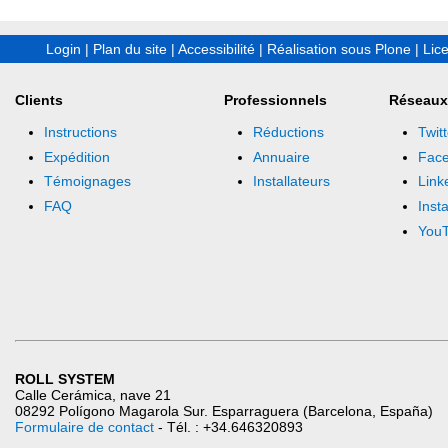
Login
|
Plan du site
|
Accessibilité
|
Réalisation sous Plone
|
Lic
Clients
Professionnels
Réseaux
Instructions
Réductions
Twitt
Expédition
Annuaire
Fac
Témoignages
Installateurs
Link
FAQ
Inst
You
ROLL SYSTEM
Calle Cerámica, nave 21
08292 Polígono Magarola Sur. Esparraguera (Barcelona, España)
Formulaire de contact
- Tél. : +34.646320893