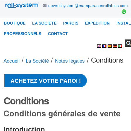
Aller
newrollsystem@mamparasenrollables.com
au
contenu.
Navigation
BOUTIQUE
LA SOCIÉTÉ
PAROIS
EXPÉDITION
INSTA
|
Aller
PROFESSIONNELS
CONTACT
à
Chercher par
Recherche
Outils
la
avancée…
personnels
navigation
/
/
/
Conditions
Accueil
La Société
Notes légales
ACHETEZ VOTRE PAROI !
Conditions
Conditions générales de vente
Introduction