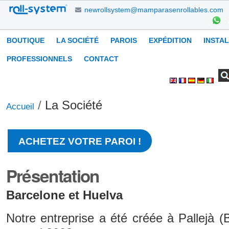
Aller
newrollsystem@mamparasenrollables.com
au
contenu.
Navigation
BOUTIQUE
LA SOCIÉTÉ
PAROIS
EXPÉDITION
INSTA
|
Aller
PROFESSIONNELS
CONTACT
à
Chercher par
Recherche
Outils
la
avancée…
personnels
navigation
/
La Société
Accueil
ACHETEZ VOTRE PAROI !
Présentation
Barcelone et Huelva
Notre entreprise a été créée à Pallejà 