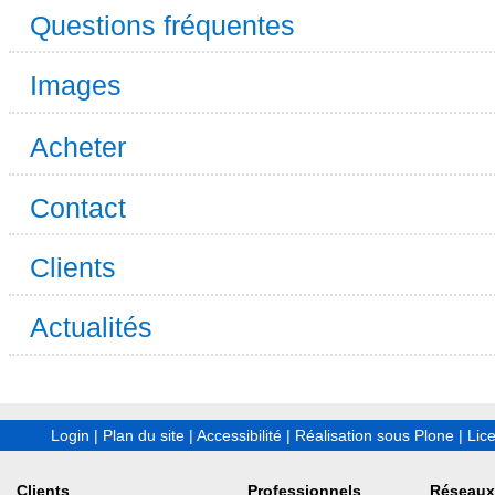
Questions fréquentes
Images
Acheter
Contact
Clients
Actualités
Login
|
Plan du site
|
Accessibilité
|
Réalisation sous Plone
|
Lic
Clients
Professionnels
Réseaux