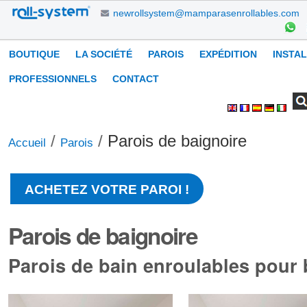
Aller
newrollsystem@mamparasenrollables.com
au
contenu.
Navigation
BOUTIQUE
LA SOCIÉTÉ
PAROIS
EXPÉDITION
INSTA
|
Aller
PROFESSIONNELS
CONTACT
à
Chercher par
Recherche
Outils
la
avancée…
personnels
navigation
/
/
Parois de baignoire
Accueil
Parois
ACHETEZ VOTRE PAROI !
Parois de baignoire
Parois de bain enroulables pour 