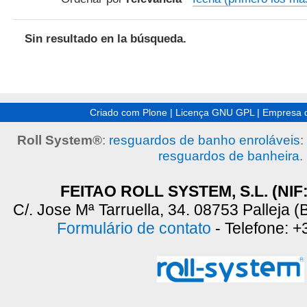
Sin resultado en la búsqueda.
Criado com Plone
|
Licença GNU GPL
|
Empresa 
Roll System®
:
resguardos de banho enroláveis
:
resguardos de banheira
.
FEITAO ROLL SYSTEM, S.L. (NIF
C/. Jose Mª Tarruella, 34. 08753 Palleja 
Formulário de contato
- Telefone: 