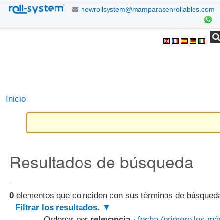
Cambiar
newrollsystem@mamparasenrollables.com
a
contenido.
Herramientas
Buscar
Búsqueda
|
Avanzada…
Personales
Saltar
a
navegación
Inicio
Resultados de búsqueda
0
elementos que coinciden con sus términos de búsqued
Filtrar los resultados.
Ordenar por
relevancia
·
fecha (primero los má