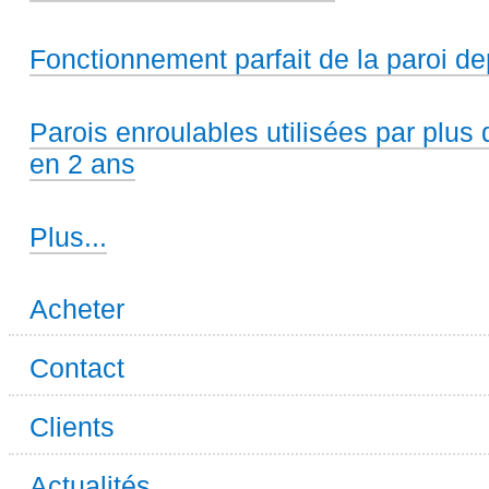
Fonctionnement parfait de la paroi de
Parois enroulables utilisées par plus
en 2 ans
Clients
Plus...
satisfaits
-
Acheter
Contact
Clients
Actualités