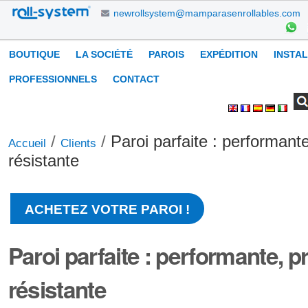
Aller
newrollsystem@mamparasenrollables.com
au
contenu.
Navigation
BOUTIQUE
LA SOCIÉTÉ
PAROIS
EXPÉDITION
INSTA
|
Aller
PROFESSIONNELS
CONTACT
à
Chercher par
Recherche
Outils
la
avancée…
personnels
navigation
/
/
Paroi parfaite : performante
Accueil
Clients
résistante
ACHETEZ VOTRE PAROI !
Paroi parfaite : performante, pr
résistante