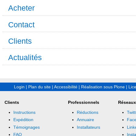
Acheter
Contact
Clients
Actualités
Login
|
Plan du site
|
Accessibilité
|
Réalisation sous Plone
|
Lic
Clients
Professionnels
Réseaux
Instructions
Réductions
Twitt
Expédition
Annuaire
Fac
Témoignages
Installateurs
Link
FAQ
Inst