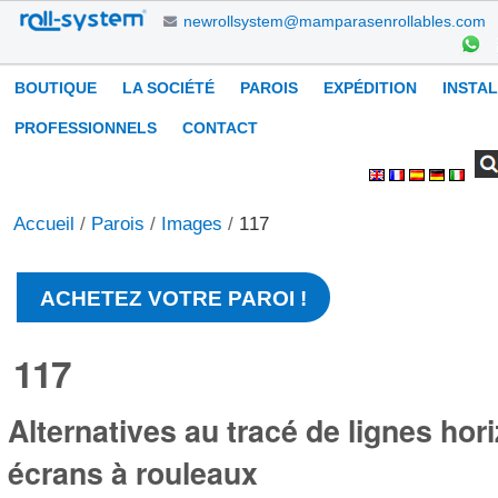
Aller
newrollsystem@mamparasenrollables.com
au
contenu.
Navigation
BOUTIQUE
LA SOCIÉTÉ
PAROIS
EXPÉDITION
INSTA
|
Aller
PROFESSIONNELS
CONTACT
à
Chercher par
Recherche
Outils
la
avancée…
personnels
navigation
Accueil
/
Parois
/
Images
/
117
ACHETEZ VOTRE PAROI !
117
Alternatives au tracé de lignes hor
écrans à rouleaux