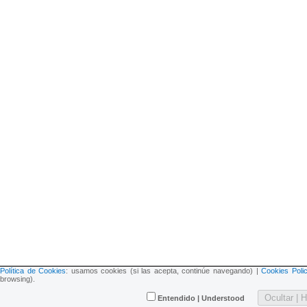
Política de Cookies
: usamos cookies (si las acepta, continúe navegando) |
Cookies Poli
browsing).
Ocultar | 
Entendido | Understood