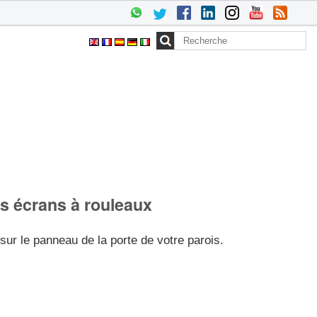
Chercher par
Recherche
avancée…
os écrans à rouleaux
ur le panneau de la porte de votre parois.