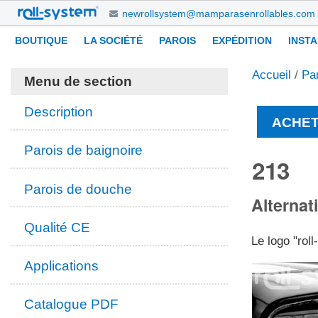
Aller
newrollsystem@mamparasenrollables.com
au
Navigation
Outils
BOUTIQUE
LA SOCIÉTÉ
PAROIS
EXPÉDITION
INST
contenu.
personnels
|
Accueil
/
Pa
Aller
Menu de section
à
la
Description
ACHET
navigation
Parois de baignoire
213
Parois de douche
Alternat
Qualité CE
Le logo "rol
Applications
Catalogue PDF