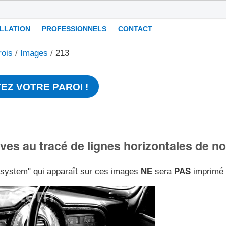
ALLATION
PROFESSIONNELS
CONTACT
rois
/
Images
/
213
EZ VOTRE PAROI !
ives au tracé de lignes horizontales de n
l-system" qui apparaît sur ces images
NE
sera
PAS
imprimé s