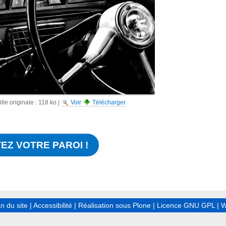
lle originale :
118 ko
|
Voir
Télécharger
EZ VOTRE PAROI !
n du site
|
Accessibilité
|
Réalisation sous Plone
|
Licence GNU GPL
|
W