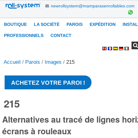
Aller
newrollsystem@mamparasenrollables.com
au
contenu.
Navigation
BOUTIQUE
LA SOCIÉTÉ
PAROIS
EXPÉDITION
INSTA
|
Aller
PROFESSIONNELS
CONTACT
à
Chercher par
Recherche
Outils
la
avancée…
personnels
navigation
Accueil
/
Parois
/
Images
/
215
ACHETEZ VOTRE PAROI !
215
Alternatives au tracé de lignes hor
écrans à rouleaux