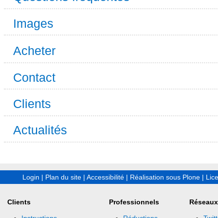
Images
Acheter
Contact
Clients
Actualités
Login
|
Plan du site
|
Accessibilité
|
Réalisation sous Plone
|
Lic
Clients
Professionnels
Réseaux
Instructions
Réductions
Twitt