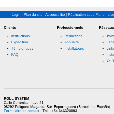
Login
|
Plan du site
|
Accessibilité
|
Réalisation sous Plone
|
Lic
Clients
Professionnels
Réseaux
Instructions
Réductions
Twitt
Expédition
Annuaire
Fac
Témoignages
Installateurs
Link
FAQ
Inst
You
ROLL SYSTEM
Calle Cerámica, nave 21
08292 Polígono Magarola Sur. Esparraguera (Barcelona, España)
Formulaire de contact
- Tél. : +34.646320893