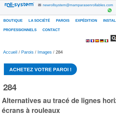
Aller
newrollsystem@mamparasenrollables.com
au
contenu.
Navigation
BOUTIQUE
LA SOCIÉTÉ
PAROIS
EXPÉDITION
INSTA
|
Aller
PROFESSIONNELS
CONTACT
à
Chercher par
Recherche
Outils
la
avancée…
personnels
navigation
Accueil
/
Parois
/
Images
/
284
ACHETEZ VOTRE PAROI !
284
Alternatives au tracé de lignes hor
écrans à rouleaux