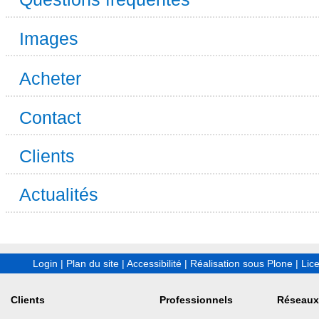
Images
Acheter
Contact
Clients
Actualités
Login
|
Plan du site
|
Accessibilité
|
Réalisation sous Plone
|
Lic
Clients
Professionnels
Réseaux