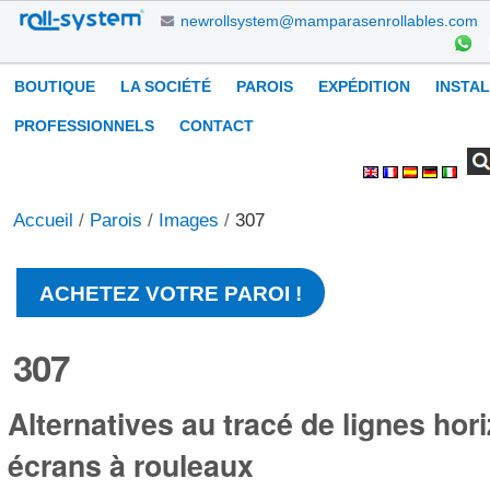
Aller
newrollsystem@mamparasenrollables.com
au
contenu.
Navigation
BOUTIQUE
LA SOCIÉTÉ
PAROIS
EXPÉDITION
INSTA
|
Aller
PROFESSIONNELS
CONTACT
à
Chercher par
Recherche
Outils
la
avancée…
personnels
navigation
Accueil
/
Parois
/
Images
/
307
ACHETEZ VOTRE PAROI !
307
Alternatives au tracé de lignes hor
écrans à rouleaux