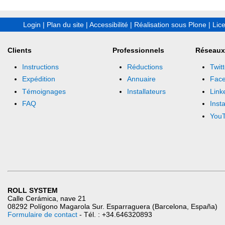
Login
|
Plan du site
|
Accessibilité
|
Réalisation sous Plone
|
Lic
Clients
Professionnels
Réseaux
Instructions
Réductions
Twitt
Expédition
Annuaire
Fac
Témoignages
Installateurs
Link
FAQ
Inst
You
ROLL SYSTEM
Calle Cerámica, nave 21
08292 Polígono Magarola Sur. Esparraguera (Barcelona, España)
Formulaire de contact
- Tél. : +34.646320893