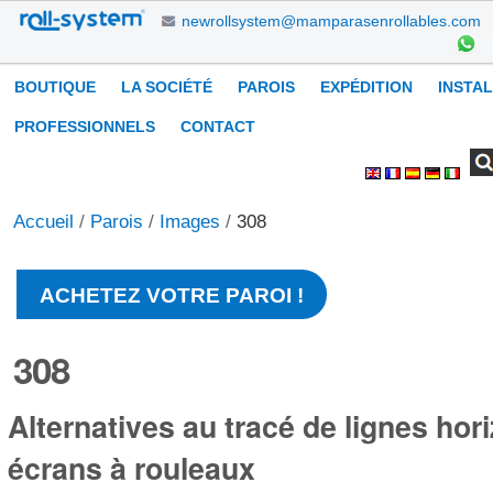
Aller
newrollsystem@mamparasenrollables.com
au
contenu.
Navigation
BOUTIQUE
LA SOCIÉTÉ
PAROIS
EXPÉDITION
INSTA
|
Aller
PROFESSIONNELS
CONTACT
à
Chercher par
Recherche
Outils
la
avancée…
personnels
navigation
Accueil
/
Parois
/
Images
/
308
ACHETEZ VOTRE PAROI !
308
Alternatives au tracé de lignes hor
écrans à rouleaux