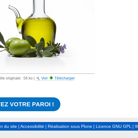
lle originale :
56 ko
|
Voir
Télécharger
EZ VOTRE PAROI !
n du site
|
Accessibilité
|
Réalisation sous Plone
|
Licence GNU GPL
|
W