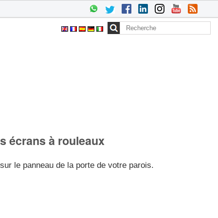
Chercher par
Recherche
avancée…
os écrans à rouleaux
ur le panneau de la porte de votre parois.