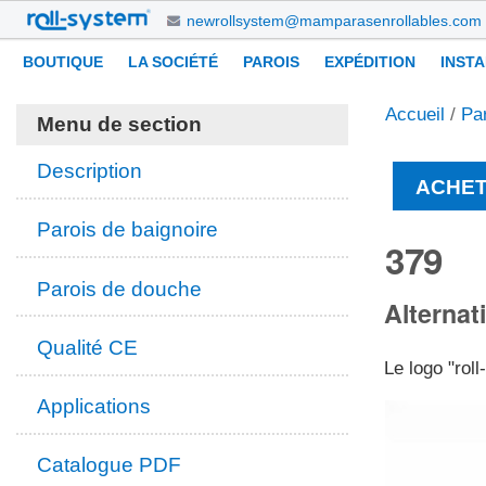
Aller
newrollsystem@mamparasenrollables.com
au
Navigation
Outils
BOUTIQUE
LA SOCIÉTÉ
PAROIS
EXPÉDITION
INST
contenu.
personnels
|
Accueil
/
Pa
Aller
Menu de section
à
la
Description
ACHET
navigation
Parois de baignoire
379
Parois de douche
Alternat
Qualité CE
Le logo "rol
Applications
Catalogue PDF