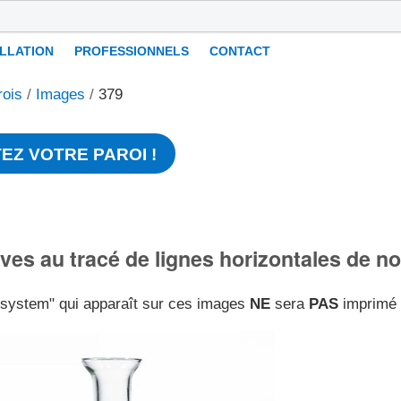
ALLATION
PROFESSIONNELS
CONTACT
rois
/
Images
/
379
EZ VOTRE PAROI !
ives au tracé de lignes horizontales de n
l-system" qui apparaît sur ces images
NE
sera
PAS
imprimé s