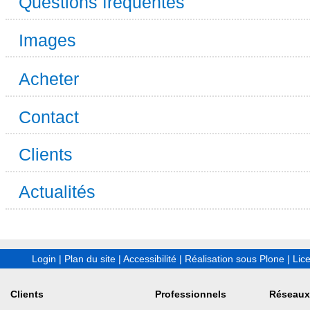
Questions fréquentes
Images
Acheter
Contact
Clients
Actualités
Login
|
Plan du site
|
Accessibilité
|
Réalisation sous Plone
|
Lic
Clients
Professionnels
Réseaux