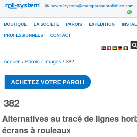
Aller
newrollsystem@mamparasenrollables.com
au
contenu.
Navigation
BOUTIQUE
LA SOCIÉTÉ
PAROIS
EXPÉDITION
INSTA
|
Aller
PROFESSIONNELS
CONTACT
à
Chercher par
Recherche
Outils
la
avancée…
personnels
navigation
Accueil
/
Parois
/
Images
/
382
ACHETEZ VOTRE PAROI !
382
Alternatives au tracé de lignes hor
écrans à rouleaux