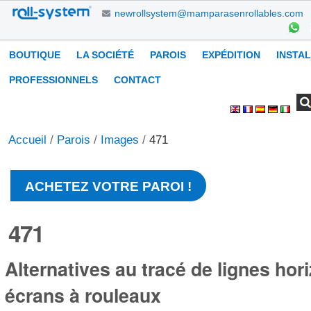
Aller
newrollsystem@mamparasenrollables.com
au
contenu.
Navigation
BOUTIQUE
LA SOCIÉTÉ
PAROIS
EXPÉDITION
INSTA
|
Aller
PROFESSIONNELS
CONTACT
à
Chercher par
Recherche
Outils
la
avancée…
personnels
navigation
Accueil
/
Parois
/
Images
/
471
ACHETEZ VOTRE PAROI !
471
Alternatives au tracé de lignes hor
écrans à rouleaux