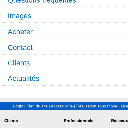
Questions fréquentes
Images
Acheter
Contact
Clients
Actualités
Login
|
Plan du site
|
Accessibilité
|
Réalisation sous Plone
|
Lic
Clients
Professionnels
Réseaux