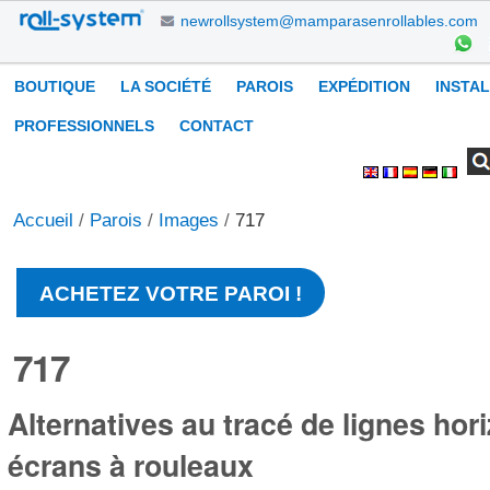
Aller
newrollsystem@mamparasenrollables.com
au
contenu.
Navigation
BOUTIQUE
LA SOCIÉTÉ
PAROIS
EXPÉDITION
INSTA
|
Aller
PROFESSIONNELS
CONTACT
à
Chercher par
Recherche
Outils
la
avancée…
personnels
navigation
Accueil
/
Parois
/
Images
/
717
ACHETEZ VOTRE PAROI !
717
Alternatives au tracé de lignes hor
écrans à rouleaux