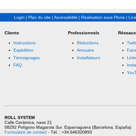
Login
|
Plan du site
|
Accessibilité
|
Réalisation sous Plone
|
Lic
Clients
Professionnels
Réseaux
Instructions
Réductions
Twitt
Expédition
Annuaire
Fac
Témoignages
Installateurs
Link
FAQ
Inst
You
ROLL SYSTEM
Calle Cerámica, nave 21
08292 Polígono Magarola Sur. Esparraguera (Barcelona, España)
Formulaire de contact
- Tél. : +34.646320893