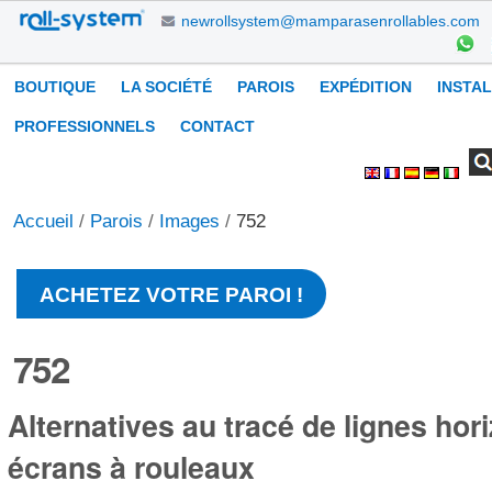
Aller
newrollsystem@mamparasenrollables.com
au
contenu.
Navigation
BOUTIQUE
LA SOCIÉTÉ
PAROIS
EXPÉDITION
INSTA
|
Aller
PROFESSIONNELS
CONTACT
à
Chercher par
Recherche
Outils
la
avancée…
personnels
navigation
Accueil
/
Parois
/
Images
/
752
ACHETEZ VOTRE PAROI !
752
Alternatives au tracé de lignes hor
écrans à rouleaux