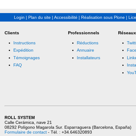
Login
|
Plan du site
|
Accessibilité
|
Réalisation sous Plone
|
Lic
Clients
Professionnels
Réseaux
Instructions
Réductions
Twitt
Expédition
Annuaire
Fac
Témoignages
Installateurs
Link
FAQ
Inst
You
ROLL SYSTEM
Calle Cerámica, nave 21
08292 Polígono Magarola Sur. Esparraguera (Barcelona, España)
Formulaire de contact
- Tél. : +34.646320893