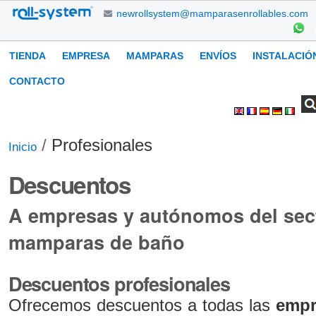
Cambiar
newrollsystem@mamparasenrollables.com
a
contenido.
Navegación
TIENDA
EMPRESA
MAMPARAS
ENVÍOS
INSTALACIÓ
|
Saltar
CONTACTO
a
Buscar
Búsqueda
Herramientas
navegación
Avanzada…
Personales
/
Profesionales
Inicio
Descuentos
A empresas y autónomos del sect
mamparas de baño
Descuentos profesionales
Ofrecemos descuentos a todas las
empr