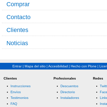
Comprar
Contacto
Clientes
Noticias
Entrar
|
Mapa del sitio
|
Accesibilidad
|
Hecho con Plone
|
Lice
Clientes
Profesionales
Redes
Instrucciones
Descuentos
Twitt
Envíos
Directorio
Fac
Testimonios
Instaladores
Link
FAQ
Inst