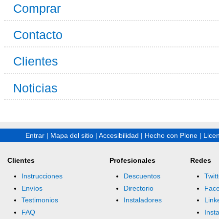
Comprar
Contacto
Clientes
Noticias
Entrar
|
Mapa del sitio
|
Accesibilidad
|
Hecho con Plone
|
Lice
Clientes
Profesionales
Redes
Instrucciones
Descuentos
Twitt
Envíos
Directorio
Fac
Testimonios
Instaladores
Link
FAQ
Inst