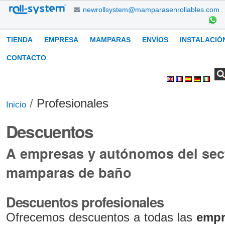
Cambiar
newrollsystem@mamparasenrollables.com
a
contenido.
Navegación
TIENDA
EMPRESA
MAMPARAS
ENVÍOS
INSTALACIÓ
|
Saltar
CONTACTO
a
Buscar
Búsqueda
Herramientas
navegación
Avanzada…
Personales
/
Profesionales
Inicio
Descuentos
A empresas y autónomos del sect
mamparas de baño
Descuentos profesionales
Ofrecemos descuentos a todas las
empr