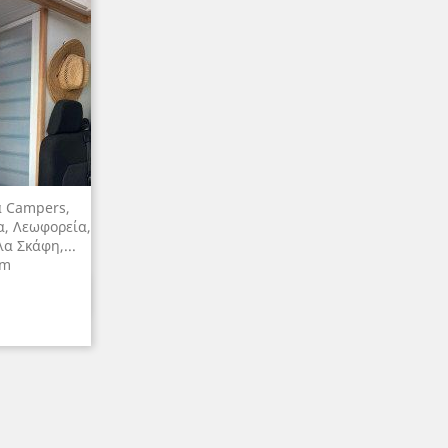
α Campers,
, Λεωφορεία,
λα Σκάφη,...
Cm
ροβολή