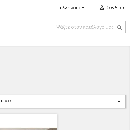


ελληνικά
Σύνδεση

άφεια
