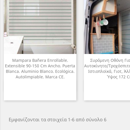
Mampara Bañera Enrollable.
Συρόμενη Οθόνη Γι
Extensible 90-150 Cm Ancho. Puerta
Αυτοκίνητα/Τροχόσπιτα
Blanca. Aluminio Blanco. Ecológica.
Ιστιοπλοϊκά, Γιοτ, Άλ
Autolimpiable. Marca CE.
Ύψος 172 
Γρήγορη προβολή
Γρήγορη π


Εμφανίζονται τα στοιχεία 1-6 από σύνολο 6