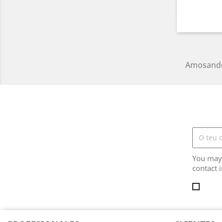

Amosando 
You may 
contact i