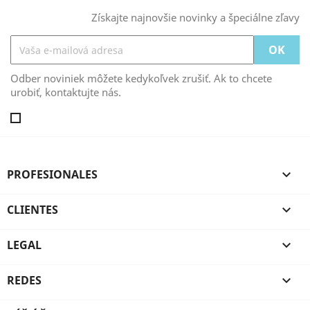
Získajte najnovšie novinky a špeciálne zľavy
Odber noviniek môžete kedykoľvek zrušiť. Ak to chcete
urobiť, kontaktujte nás.
PROFESIONALES

CLIENTES

LEGAL

REDES
