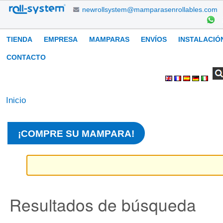
Cambiar
newrollsystem@mamparasenrollables.com
a
contenido.
Navegación
TIENDA
EMPRESA
MAMPARAS
ENVÍOS
INSTALACIÓ
|
Saltar
CONTACTO
a
Buscar
Búsqueda
Herramientas
navegación
Avanzada…
Personales
Inicio
¡COMPRE SU MAMPARA!
Resultados de búsqueda