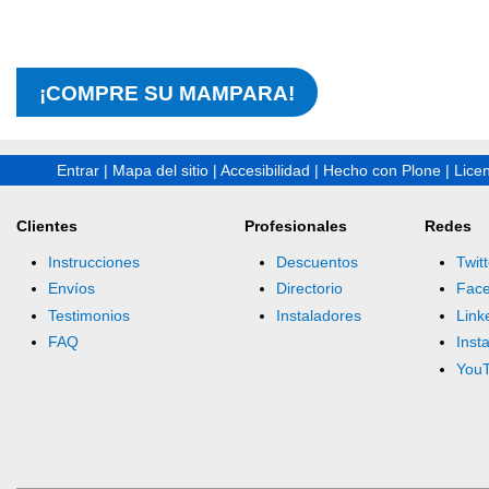
¡COMPRE SU MAMPARA!
Entrar
|
Mapa del sitio
|
Accesibilidad
|
Hecho con Plone
|
Lice
Clientes
Profesionales
Redes
Instrucciones
Descuentos
Twitt
Envíos
Directorio
Fac
Testimonios
Instaladores
Link
FAQ
Inst
You