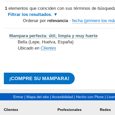
1
elementos que coinciden con sus términos de búsqued
Filtrar los resultados.
Ordenar por
relevancia
·
fecha (primero los má
Mampara perfecta: útil, limpia y muy fuerte
Bella (Lepe, Huelva, España)
Ubicado en
Clientes
¡COMPRE SU MAMPARA!
Entrar
|
Mapa del sitio
|
Accesibilidad
|
Hecho con Plone
|
Lice
Clientes
Profesionales
Redes