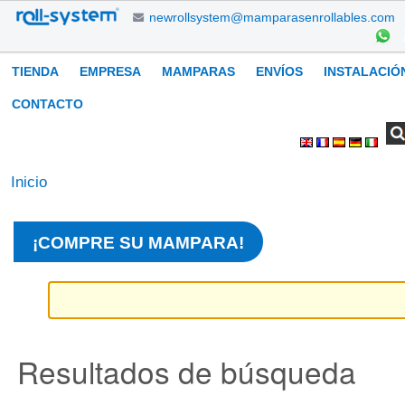
Cambiar
newrollsystem@mamparasenrollables.com
a
contenido.
Navegación
TIENDA
EMPRESA
MAMPARAS
ENVÍOS
INSTALACIÓ
|
Saltar
CONTACTO
a
Buscar
Búsqueda
Herramientas
navegación
Avanzada…
Personales
Inicio
¡COMPRE SU MAMPARA!
Resultados de búsqueda