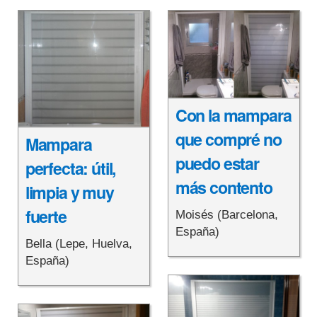
Con la mampara
que compré no
Mampara
puedo estar
perfecta: útil,
más contento
limpia y muy
fuerte
Moisés (Barcelona,
España)
Bella (Lepe, Huelva,
España)