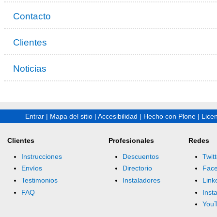
Contacto
Clientes
Noticias
Entrar
|
Mapa del sitio
|
Accesibilidad
|
Hecho con Plone
|
Lice
Clientes
Profesionales
Redes
Instrucciones
Descuentos
Twitt
Envíos
Directorio
Fac
Testimonios
Instaladores
Link
FAQ
Inst
You