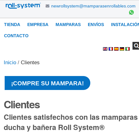
Cambiar
newrollsystem@mamparasenrollables.com
a
contenido.
Navegación
TIENDA
EMPRESA
MAMPARAS
ENVÍOS
INSTALACIÓ
|
Saltar
CONTACTO
a
Buscar
Búsqueda
Herramientas
navegación
Avanzada…
Personales
Inicio
/
Clientes
¡COMPRE SU MAMPARA!
Clientes
Clientes satisfechos con las mamparas 
ducha y bañera Roll System®