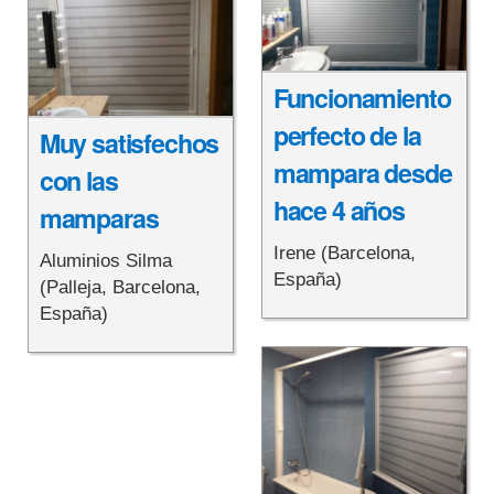
Funcionamiento
perfecto de la
Muy satisfechos
mampara desde
con las
hace 4 años
mamparas
Irene (Barcelona,
Aluminios Silma
España)
(Palleja, Barcelona,
España)