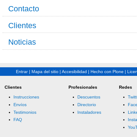
Contacto
Clientes
Noticias
Entrar
|
Mapa del sitio
|
Accesibilidad
|
Hecho con Plone
|
Lice
Clientes
Profesionales
Redes
Instrucciones
Descuentos
Twitt
Envíos
Directorio
Fac
Testimonios
Instaladores
Link
FAQ
Inst
You