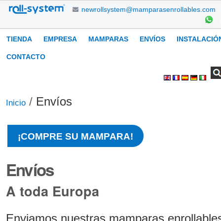
Cambiar
newrollsystem@mamparasenrollables.com
a
contenido.
Navegación
TIENDA
EMPRESA
MAMPARAS
ENVÍOS
INSTALACIÓ
|
Saltar
CONTACTO
a
Buscar
Búsqueda
Herramientas
navegación
Avanzada…
Personales
/
Envíos
Inicio
¡COMPRE SU MAMPARA!
Envíos
A toda Europa
Enviamos nuestras mamparas enrollables