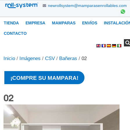
Cambiar
newrollsystem@mamparasenrollables.com
a
contenido.
Navegación
TIENDA
EMPRESA
MAMPARAS
ENVÍOS
INSTALACIÓ
|
Saltar
CONTACTO
a
Buscar
Búsqueda
Herramientas
navegación
Avanzada…
Personales
Inicio
/
Imágenes
/
CSV
/
Bañeras
/
02
¡COMPRE SU MAMPARA!
02