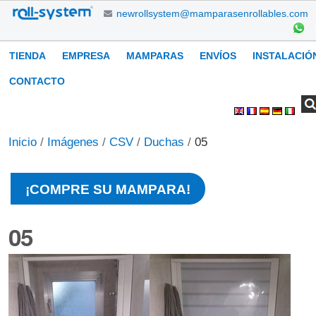
Cambiar
newrollsystem@mamparasenrollables.com
a
contenido.
Navegación
TIENDA
EMPRESA
MAMPARAS
ENVÍOS
INSTALACIÓ
|
Saltar
CONTACTO
a
Buscar
Búsqueda
Herramientas
navegación
Avanzada…
Personales
Inicio
/
Imágenes
/
CSV
/
Duchas
/
05
¡COMPRE SU MAMPARA!
05