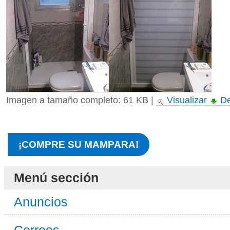
Imagen a tamaño completo:
61 KB
|
Visualizar
De
¡COMPRE SU MAMPARA!
Menú sección
Anuncios
Correos