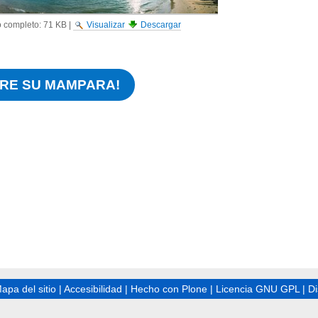
 completo:
71 KB
|
Visualizar
Descargar
RE SU MAMPARA!
apa del sitio
|
Accesibilidad
|
Hecho con Plone
|
Licencia GNU GPL
|
D