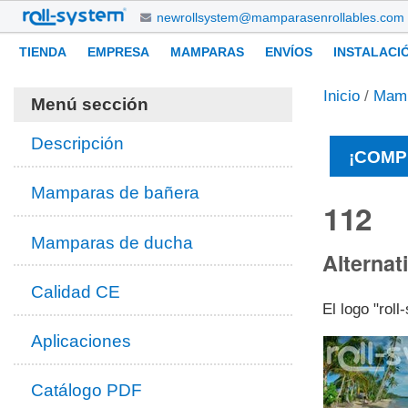
Cambiar
newrollsystem@mamparasenrollables.com
a
Navegación
Herramientas
TIENDA
EMPRESA
MAMPARAS
ENVÍOS
INSTALACI
contenido.
Personales
|
Inicio
/
Mam
Saltar
Menú sección
a
navegación
Descripción
¡COMP
Mamparas de bañera
112
Mamparas de ducha
Alternat
Calidad CE
El logo "rol
Aplicaciones
Catálogo PDF