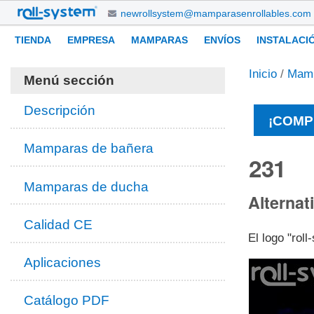
Cambiar
newrollsystem@mamparasenrollables.com
a
Navegación
Herramientas
TIENDA
EMPRESA
MAMPARAS
ENVÍOS
INSTALACI
contenido.
Personales
|
Inicio
/
Mam
Saltar
Menú sección
a
navegación
Descripción
¡COMP
Mamparas de bañera
231
Mamparas de ducha
Alternat
Calidad CE
El logo "rol
Aplicaciones
Catálogo PDF