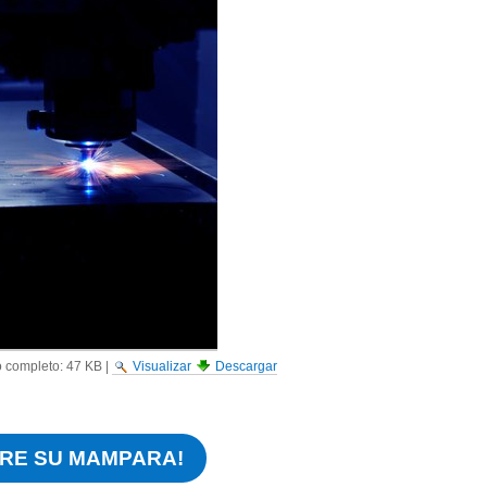
 completo:
47 KB
|
Visualizar
Descargar
RE SU MAMPARA!