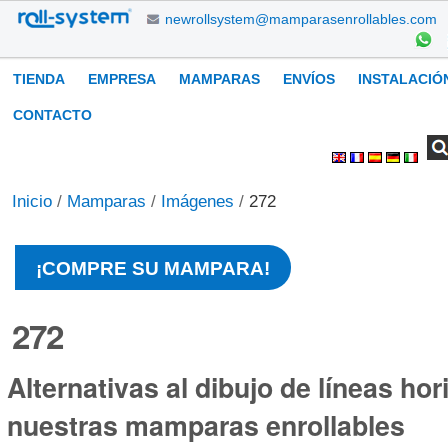
Cambiar
newrollsystem@mamparasenrollables.com
a
contenido.
Navegación
TIENDA
EMPRESA
MAMPARAS
ENVÍOS
INSTALACIÓ
|
Saltar
CONTACTO
a
Buscar
Búsqueda
Herramientas
navegación
Avanzada…
Personales
Inicio
/
Mamparas
/
Imágenes
/
272
¡COMPRE SU MAMPARA!
272
Alternativas al dibujo de líneas hor
nuestras mamparas enrollables