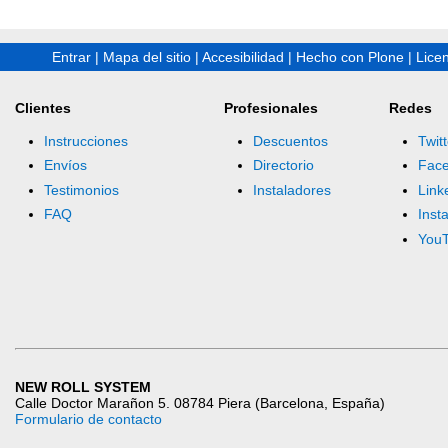
Entrar
|
Mapa del sitio
|
Accesibilidad
|
Hecho con Plone
|
Lice
Clientes
Profesionales
Redes
Instrucciones
Descuentos
Twitt
Envíos
Directorio
Fac
Testimonios
Instaladores
Link
FAQ
Inst
You
NEW ROLL SYSTEM
Calle Doctor Marañon 5. 08784 Piera (Barcelona, España)
Formulario de contacto