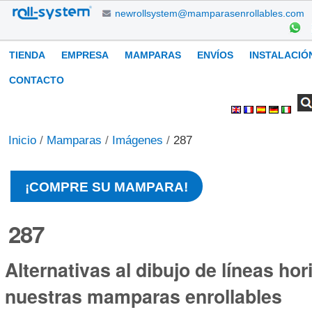
Cambiar
newrollsystem@mamparasenrollables.com
a
contenido.
Navegación
TIENDA
EMPRESA
MAMPARAS
ENVÍOS
INSTALACIÓ
|
Saltar
CONTACTO
a
Buscar
Búsqueda
Herramientas
navegación
Avanzada…
Personales
Inicio
/
Mamparas
/
Imágenes
/
287
¡COMPRE SU MAMPARA!
287
Alternativas al dibujo de líneas hor
nuestras mamparas enrollables