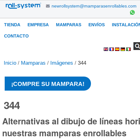
Cambiar
newrollsystem@mamparasenrollables.com
a
contenido.
Navegación
TIENDA
EMPRESA
MAMPARAS
ENVÍOS
INSTALACIÓ
|
Saltar
CONTACTO
a
Buscar
Búsqueda
Herramientas
navegación
Avanzada…
Personales
Inicio
/
Mamparas
/
Imágenes
/
344
¡COMPRE SU MAMPARA!
344
Alternativas al dibujo de líneas hor
nuestras mamparas enrollables