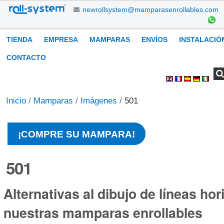
Cambiar
newrollsystem@mamparasenrollables.com
a
contenido.
Navegación
TIENDA
EMPRESA
MAMPARAS
ENVÍOS
INSTALACIÓ
|
Saltar
CONTACTO
a
Buscar
Búsqueda
Herramientas
navegación
Avanzada…
Personales
Inicio
/
Mamparas
/
Imágenes
/
501
¡COMPRE SU MAMPARA!
501
Alternativas al dibujo de líneas hor
nuestras mamparas enrollables