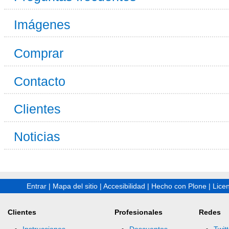
Imágenes
Comprar
Contacto
Clientes
Noticias
Entrar
|
Mapa del sitio
|
Accesibilidad
|
Hecho con Plone
|
Lice
Clientes
Profesionales
Redes
Instrucciones
Descuentos
Twitt