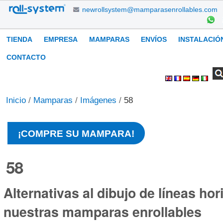
Cambiar
newrollsystem@mamparasenrollables.com
a
contenido.
Navegación
TIENDA
EMPRESA
MAMPARAS
ENVÍOS
INSTALACIÓ
|
Saltar
CONTACTO
a
Buscar
Búsqueda
Herramientas
navegación
Avanzada…
Personales
Inicio
/
Mamparas
/
Imágenes
/
58
¡COMPRE SU MAMPARA!
58
Alternativas al dibujo de líneas hor
nuestras mamparas enrollables