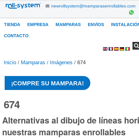
Cambiar
newrollsystem@mamparasenrollables.com
a
contenido.
Navegación
TIENDA
EMPRESA
MAMPARAS
ENVÍOS
INSTALACIÓ
|
Saltar
CONTACTO
a
Buscar
Búsqueda
Herramientas
navegación
Avanzada…
Personales
Inicio
/
Mamparas
/
Imágenes
/
674
¡COMPRE SU MAMPARA!
674
Alternativas al dibujo de líneas hor
nuestras mamparas enrollables