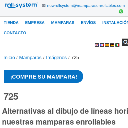
Cambiar
newrollsystem@mamparasenrollables.com
a
contenido.
Navegación
TIENDA
EMPRESA
MAMPARAS
ENVÍOS
INSTALACIÓ
|
Saltar
CONTACTO
a
Buscar
Búsqueda
Herramientas
navegación
Avanzada…
Personales
Inicio
/
Mamparas
/
Imágenes
/
725
¡COMPRE SU MAMPARA!
725
Alternativas al dibujo de líneas hor
nuestras mamparas enrollables