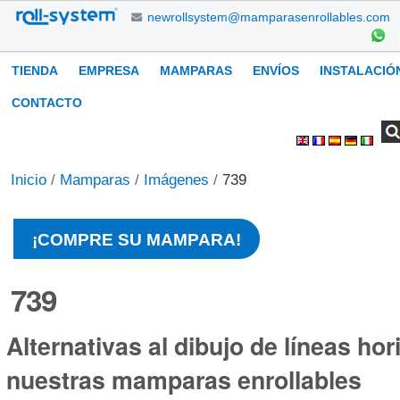
Cambiar
newrollsystem@mamparasenrollables.com
a
contenido.
Navegación
TIENDA
EMPRESA
MAMPARAS
ENVÍOS
INSTALACIÓ
|
Saltar
CONTACTO
a
Buscar
Búsqueda
Herramientas
navegación
Avanzada…
Personales
Inicio
/
Mamparas
/
Imágenes
/
739
¡COMPRE SU MAMPARA!
739
Alternativas al dibujo de líneas hor
nuestras mamparas enrollables