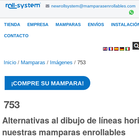
Cambiar
newrollsystem@mamparasenrollables.com
a
contenido.
Navegación
TIENDA
EMPRESA
MAMPARAS
ENVÍOS
INSTALACIÓ
|
Saltar
CONTACTO
a
Buscar
Búsqueda
Herramientas
navegación
Avanzada…
Personales
Inicio
/
Mamparas
/
Imágenes
/
753
¡COMPRE SU MAMPARA!
753
Alternativas al dibujo de líneas hor
nuestras mamparas enrollables