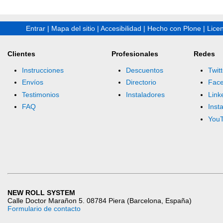
Entrar
|
Mapa del sitio
|
Accesibilidad
|
Hecho con Plone
|
Lice
Clientes
Profesionales
Redes
Instrucciones
Descuentos
Twitt
Envíos
Directorio
Fac
Testimonios
Instaladores
Link
FAQ
Inst
You
NEW ROLL SYSTEM
Calle Doctor Marañon 5. 08784 Piera (Barcelona, España)
Formulario de contacto