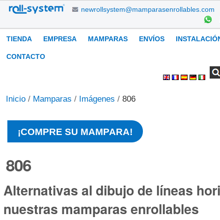
Cambiar
newrollsystem@mamparasenrollables.com
a
contenido.
Navegación
TIENDA
EMPRESA
MAMPARAS
ENVÍOS
INSTALACIÓ
|
Saltar
CONTACTO
a
Buscar
Búsqueda
Herramientas
navegación
Avanzada…
Personales
Inicio
/
Mamparas
/
Imágenes
/
806
¡COMPRE SU MAMPARA!
806
Alternativas al dibujo de líneas hor
nuestras mamparas enrollables