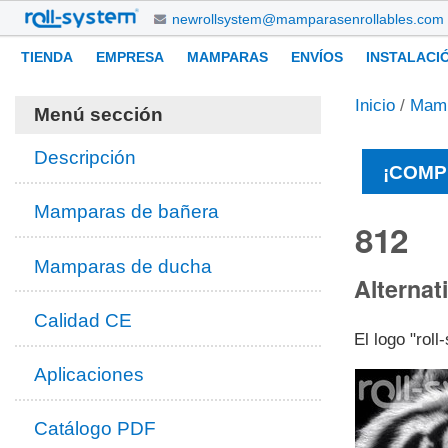
Cambiar
newrollsystem@mamparasenrollables.com
a
Navegación
Herramientas
TIENDA
EMPRESA
MAMPARAS
ENVÍOS
INSTALACI
contenido.
Personales
|
Inicio
/
Mam
Saltar
Menú sección
a
navegación
Descripción
¡COMP
Mamparas de bañera
812
Mamparas de ducha
Alternat
Calidad CE
El logo "rol
Aplicaciones
Catálogo PDF