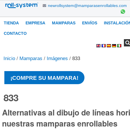
Cambiar
newrollsystem@mamparasenrollables.com
a
contenido.
Navegación
TIENDA
EMPRESA
MAMPARAS
ENVÍOS
INSTALACIÓ
|
Saltar
CONTACTO
a
Buscar
Búsqueda
Herramientas
navegación
Avanzada…
Personales
Inicio
/
Mamparas
/
Imágenes
/
833
¡COMPRE SU MAMPARA!
833
Alternativas al dibujo de líneas hor
nuestras mamparas enrollables