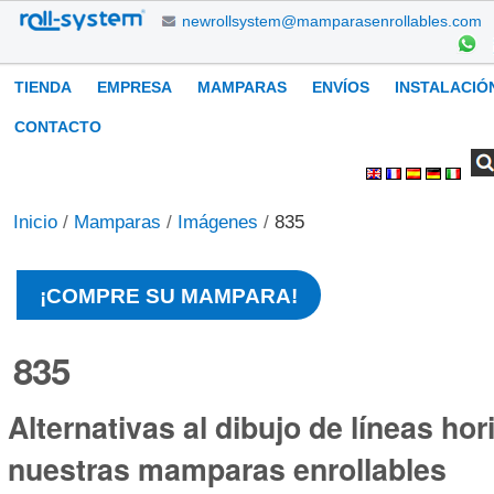
Cambiar
newrollsystem@mamparasenrollables.com
a
contenido.
Navegación
TIENDA
EMPRESA
MAMPARAS
ENVÍOS
INSTALACIÓ
|
Saltar
CONTACTO
a
Buscar
Búsqueda
Herramientas
navegación
Avanzada…
Personales
Inicio
/
Mamparas
/
Imágenes
/
835
¡COMPRE SU MAMPARA!
835
Alternativas al dibujo de líneas hor
nuestras mamparas enrollables