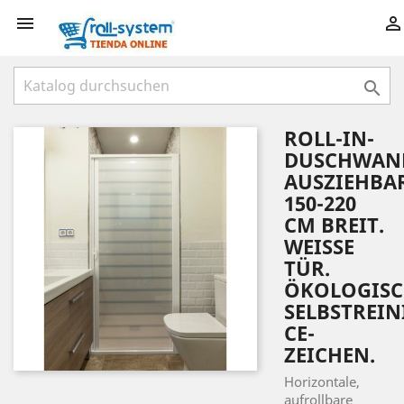



ROLL-IN-
DUSCHWAN
AUSZIEHBA
150-220
CM BREIT.
WEISSE T
ÜR. Ö
KOLOGISCH.
ELBSTREINI
E-Z
EICHEN.
Horizontale,
aufrollbare