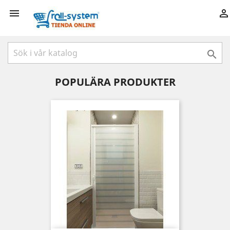



POPULÄRA PRODUKTER