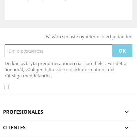
Få våra senaste nyheter och erbjudanden
Du kan avbryta prenumerationen när som helst. För detta
ändamål, vänligen hitta vår kontaktinformation i det
rättsliga meddelandet.
PROFESIONALES

CLIENTES
