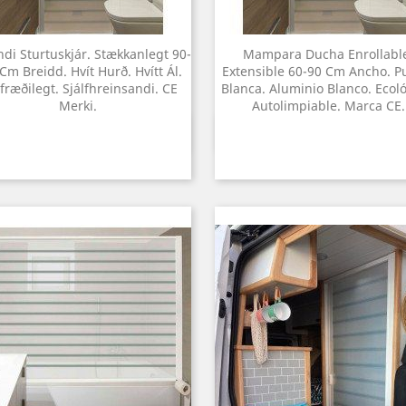
ndi Sturtuskjár. Stækkanlegt 90-
Mampara Ducha Enrollabl
Cm Breidd. Hvít Hurð. Hvítt Ál.
Extensible 60-90 Cm Ancho. P
tfræðilegt. Sjálfhreinsandi. CE
Blanca. Aluminio Blanco. Ecoló
Merki.
Autolimpiable. Marca CE.
Yfirlit
Yfirlit

