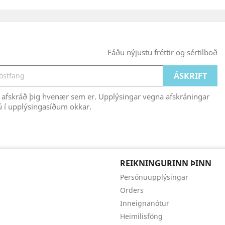
Fáðu nýjustu fréttir og sértilboð
 afskráð þig hvenær sem er. Upplýsingar vegna afskráningar
ú í upplýsingasíðum okkar.
REIKNINGURINN ÞINN
Persónuupplýsingar
Orders
Inneignanótur
Heimilisföng