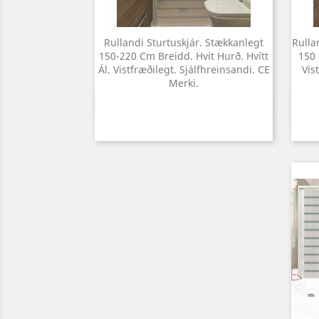
Rullandi Sturtuskjár. Stækkanlegt
Rulla
150-220 Cm Breidd. Hvít Hurð. Hvítt
150 
Ál. Vistfræðilegt. Sjálfhreinsandi. CE
Vis
Merki.
Yfirlit
