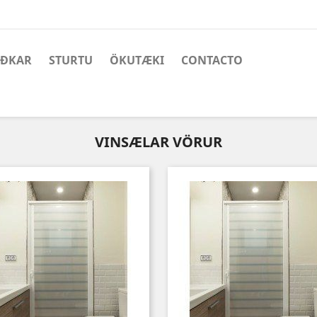
AÐKAR
STURTU
ÖKUTÆKI
CONTACTO
VINSÆLAR VÖRUR