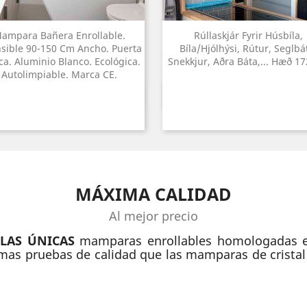
ampara Bañera Enrollable.
Rúllaskjár Fyrir Húsbíla,
nsible 90-150 Cm Ancho. Puerta
Bíla/hjólhýsi, Rútur, Seglbá
ca. Aluminio Blanco. Ecológica.
Snekkjur, Aðra Báta,... Hæð 1
Autolimpiable. Marca CE.
Yfirlit
Yfirlit


MÁXIMA CALIDAD
Al mejor precio
n
LAS ÚNICAS
mamparas enrollables homologadas e
mas pruebas de calidad que las mamparas de cristal C