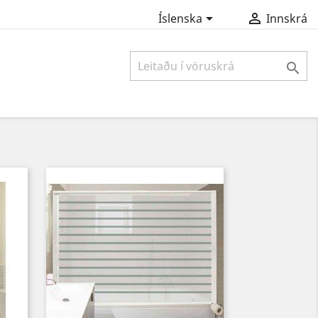


Íslenska
Innskrá
