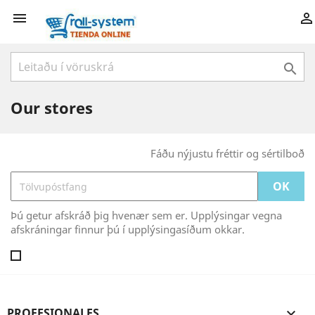



Our stores
Fáðu nýjustu fréttir og sértilboð
Þú getur afskráð þig hvenær sem er. Upplýsingar vegna
afskráningar finnur þú í upplýsingasíðum okkar.
PROFESIONALES
