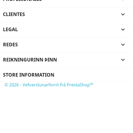
CLIENTES

LEGAL

REDES

REIKNINGURINN ÞINN

STORE INFORMATION
© 2026 - Vefverslunarforrit frá PrestaShop™