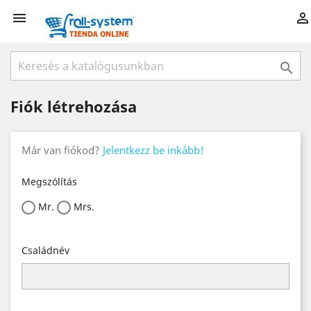



Fiók létrehozása
Már van fiókod?
Jelentkezz be inkább!
Megszólítás
Mr.
Mrs.
Családnév